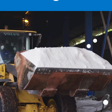
Pourquoi Choisir
Solevo ?
🤝
Une Culture d'Impact
Intégrité, engagement, proximité et
progrès définissent notre travail. Nous
favorisons la collaboration,
encourageons la pensée innovante et
sommes fiers de proposer des
solutions qui font une réelle